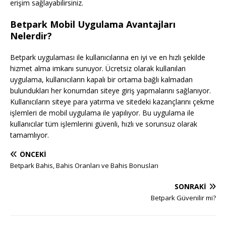
erişim sağlayabilirsiniz.
Betpark Mobil Uygulama Avantajları
Nelerdir?
Betpark uygulaması ile kullanıcılarına en iyi ve en hızlı şekilde
hizmet alma imkanı sunuyor. Ücretsiz olarak kullanılan
uygulama, kullanıcıların kapalı bir ortama bağlı kalmadan
bulundukları her konumdan siteye giriş yapmalarını sağlanıyor.
Kullanıcıların siteye para yatırma ve sitedeki kazançlarını çekme
işlemleri de mobil uygulama ile yapılıyor. Bu uygulama ile
kullanıcılar tüm işlemlerini güvenli, hızlı ve sorunsuz olarak
tamamlıyor.
ÖNCEKI
Betpark Bahis, Bahis Oranları ve Bahis Bonusları
SONRAKI
Betpark Güvenilir mi?