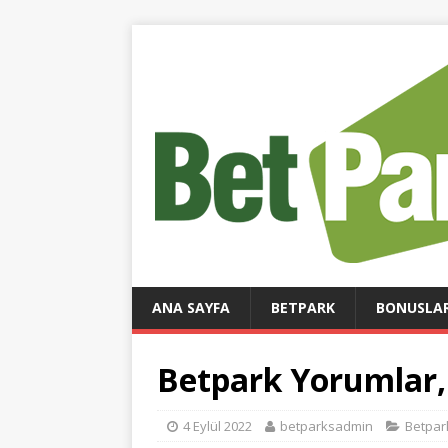
ANA SAYFA
BETPARK
BONUSLA
Betpark Yorumlar,
4 Eylül 2022
betparksadmin
Betpar