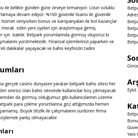
ı ile birlikte günden güne zirveye tırmanıyor. Uzun soluklu
Betpa
ğırlamaya devam ediyor. %100 güvenilir lisansı ile güvenilir
Adres
ile hizmet veriyorken bonus ve kampanyaları ile bol kazançlar
Betpa
n merak
eden yeni üyeleri için araştırmaya girmiş
Betp
r için
baktık. Betpark yorumlarında görmüş oluyoruz ki
Betp
alışmalarını yürütmektedir. Finansal işlemlerinizi yaparken ve
Betpa
eli dakikalar yaşayacak ve bahis keyfinizin tadını
So
Görün
umları
Ar
ına gerçek casino dünyasını yaratan betpark bahis sitesi her
Eylül
eri sınırsız olan bahis sitesinde kullanıcılar boş çıkmayacak
arından da görmüş olduğumuz gibi kullanıcılarının üzerine
Ka
 Betpark para çekme yorumlarına göz attığımızda hemen
amamış. Büyük titizlik ile çalışmalarını sürdüren firma
Betp
 söylemek yanlış olmayacaktır.
Bonu
Güven
ları
Yeni 