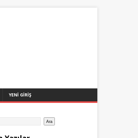
YENI GIRIŞ
Ara
n Yazılar