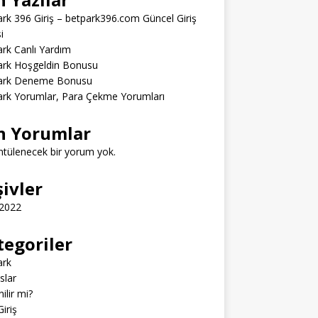
rk 396 Giriş – betpark396.com Güncel Giriş
i
rk Canlı Yardım
ark Hoşgeldin Bonusu
ark Deneme Bonusu
rk Yorumlar, Para Çekme Yorumları
n Yorumlar
tülenecek bir yorum yok.
şivler
 2022
tegoriler
ark
slar
ilir mi?
Giriş