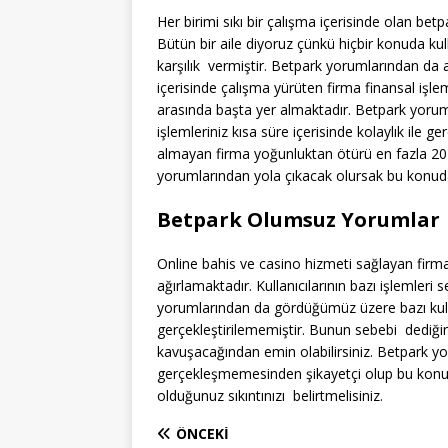
Her birimi sıkı bir çalışma içerisinde olan betpa
Bütün bir aile diyoruz çünkü hiçbir konuda kull
karşılık
vermiştir. Betpark yorumlarından da an
içerisinde çalışma yürüten firma finansal işlem
arasında başta yer almaktadır. Betpark yorum
işlemleriniz kısa süre içerisinde kolaylık ile ger
almayan firma yoğunluktan ötürü en fazla 20 da
yorumlarından yola çıkacak olursak bu konuda 
Betpark Olumsuz Yorumlar
Online bahis ve casino hizmeti sağlayan firma
ağırlamaktadır. Kullanıcılarının bazı işlemle
yorumlarından da gördüğümüz üzere bazı kulla
gerçekleştirilememiştir. Bunun sebebi
dediği
kavuşacağından emin olabilirsiniz. Betpark yor
gerçekleşmemesinden şikayetçi olup bu konud
olduğunuz sıkıntınızı
belirtmelisiniz.
ÖNCEKI