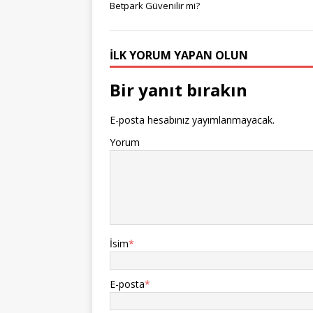
Betpark Güvenilir mi?
İLK YORUM YAPAN OLUN
Bir yanıt bırakın
E-posta hesabınız yayımlanmayacak.
Yorum
İsim
*
E-posta
*