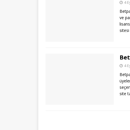
4 E
Betpa
ve pa
lisan
sites
Be
4 E
Betpa
üyele
seçene
site 